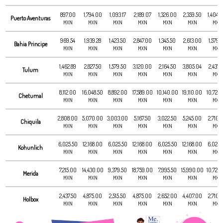
897.00
1,794.00
1,093.17
2,189.07
1,326.00
2,359.50
1,404.
Puerto Aventuras
MXN
MXN
MXN
MXN
MXN
MXN
MXN
969.54
1,939.28
1,423.50
2,847.00
1,345.50
2,613.00
1,579.
Bahia Principe
MXN
MXN
MXN
MXN
MXN
MXN
MXN
1,462.89
2,827.50
1,579.50
3,120.00
2,164.50
3,805.04
2,437.
Tulum
MXN
MXN
MXN
MXN
MXN
MXN
MXN
8,112.00
16,048.50
8,892.00
17,589.00
10,140.00
19,110.00
10,725
Chetumal
MXN
MXN
MXN
MXN
MXN
MXN
MXN
2,808.00
5,070.00
3,003.00
5,167.50
3,022.50
5,245.00
2,710.
Chiquila
MXN
MXN
MXN
MXN
MXN
MXN
MXN
6,025.50
12,168.00
6,025.50
12,168.00
6,025.50
12,168.00
6,025.
Kohunlich
MXN
MXN
MXN
MXN
MXN
MXN
MXN
7,215.00
14,430.00
9,379.50
18,759.00
7,995.50
15,990.00
10,725
Merida
MXN
MXN
MXN
MXN
MXN
MXN
MXN
2,437.50
4,875.00
2,515.50
4,875.00
2,652.00
4,407.00
2,710.
Holbox
MXN
MXN
MXN
MXN
MXN
MXN
MXN