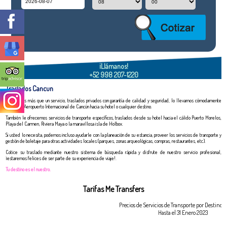
¡Llámanos!
+52 998 207-1220
Traslados Cancun
Ofrecemos más que un servicio, traslados privados con garantía de calidad y seguridad, lo llevamos cómodamente
desde el Aeropuerto Internacional de Cancún hacia su hotel o cualquier destino.
También le ofrecemos servicios de transporte específicos, traslados desde su hotel hacia el cálido Puerto Morelos,
Playa del Carmen, Riviera Maya o la maravillosa isla de Holbox.
Si usted lo necesita, podemos incluso ayudarle con la planeación de su estancia, proveer los servicios de transporte y
gestión de boletaje para otras actividades locales (parques, zonas arqueológicas, compras, restaurantes, etc).
Cotice su traslado mediante nuestro sistema de búsqueda rápida y disfrute de nuestro servicio profesional,
¡estaremos felices de ser parte de su experiencia de viaje!.
Tu destino es el nuestro.
Tarifas Me Transfers
Precios de Servicios de Transporte por Destino y
Hasta el 31 Enero 2023