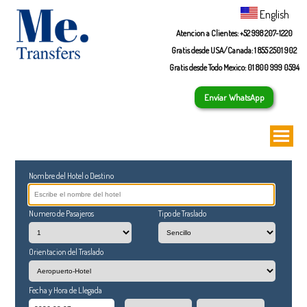
English
Atencion a Clientes: +52 998 207-1220
Gratis desde USA/Canada: 1 855 2501 902
Gratis desde Todo Mexico: 01 800 999 0594
Envíar WhatsApp
Inicio
Quienes Somos
Reservas
Preguntas Frecuentes
Nombre del Hotel o Destino
Aviso de Privacidad
Contacto
Numero de Pasajeros
Tipo de Traslado
Orientacion del Traslado
Fecha y Hora de Llegada